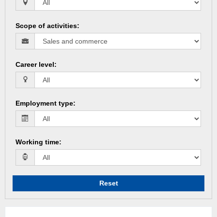
Scope of activities
:
Career level
:
Employment type
:
Working time
:
Reset