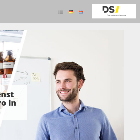
enst
o in