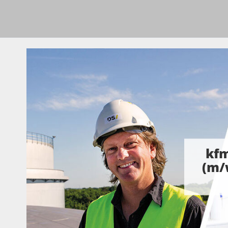
kfm
(m/