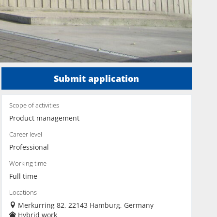
Submit application
Scope of activities
Product management
Career level
Professional
Working time
Full time
Locations
Merkurring 82, 22143 Hamburg, Germany
Hybrid work