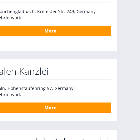
önchengladbach, Krefelder Str. 249, Germany
ybrid work
More
alen Kanzlei
öln, Hohenstaufenring 57, Germany
ybrid work
More