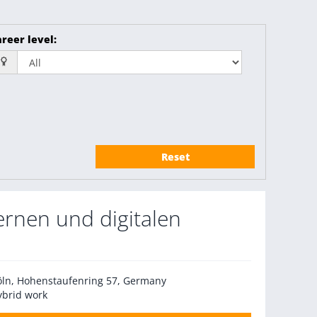
reer level
:
Reset
ernen und digitalen
öln, Hohenstaufenring 57, Germany
ybrid work