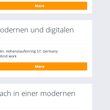
More
modernen und digitalen
öln, Hohenstaufenring 57, Germany
ybrid work
More
bach in einer modernen