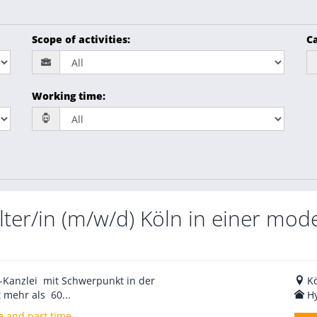
Scope of activities
:
Ca
Working time
:
er/in (m/w/d) Köln in einer mod
V-Kanzlei mit Schwerpunkt in der
K
 mehr als 60...
H
e and part time