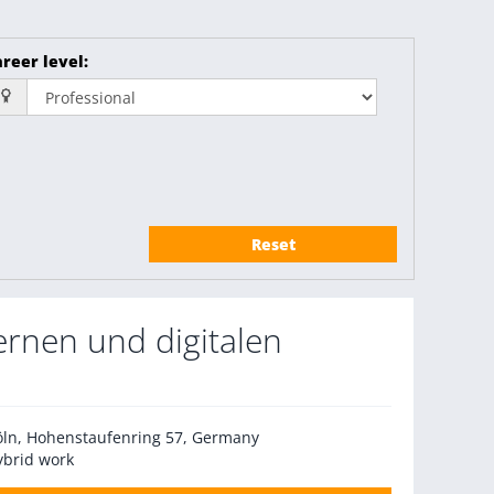
reer level
:
Reset
ernen und digitalen
öln, Hohenstaufenring 57, Germany
ybrid work