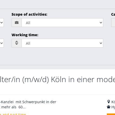
Scope of activities
:
Ca
Working time
:
er/in (m/w/d) Köln in einer mod
V-Kanzlei mit Schwerpunkt in der
K
 mehr als 60...
H
e and part time