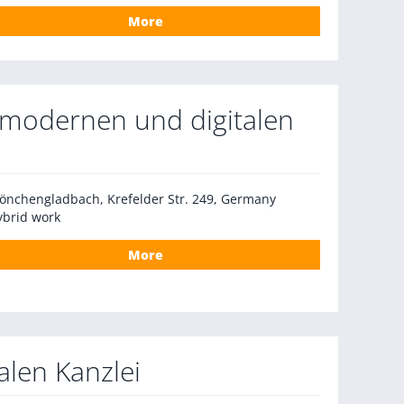
More
 modernen und digitalen
önchengladbach, Krefelder Str. 249, Germany
ybrid work
More
alen Kanzlei