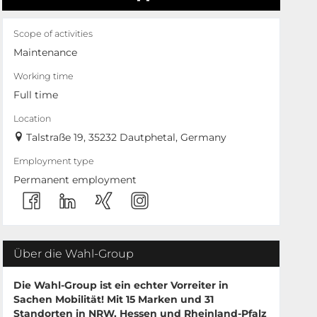
Scope of activities
Maintenance
Working time
Full time
Location
Talstraße 19, 35232 Dautphetal, Germany
Employment type
Permanent employment
Über die Wahl-Group
Die Wahl-Group ist ein echter Vorreiter in
Sachen Mobilität! Mit
15 Marken
und
31
Standorten
in NRW, Hessen und Rheinland-Pfalz