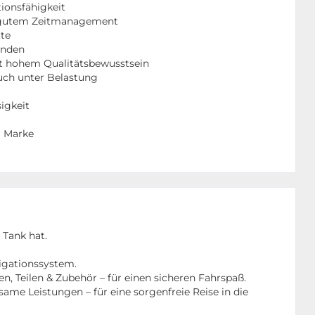
ionsfähigkeit
t gutem Zeitmanagement
tte
unden
t hohem Qualitätsbewusstsein
auch unter Belastung
sigkeit
r Marke
 Tank hat.
vigationssystem.
, Teilen & Zubehör – für einen sicheren Fahrspaß.
me Leistungen – für eine sorgenfreie Reise in die