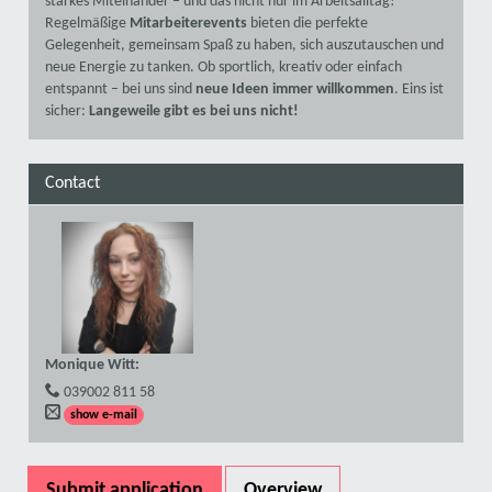
starkes Miteinander – und das nicht nur im Arbeitsalltag!
Regelmäßige
Mitarbeiterevents
bieten die perfekte
Gelegenheit, gemeinsam Spaß zu haben, sich auszutauschen und
neue Energie zu tanken. Ob sportlich, kreativ oder einfach
entspannt – bei uns sind
neue Ideen immer willkommen
. Eins ist
sicher:
Langeweile gibt es bei uns nicht!
Contact
Monique Witt
:
039002 811 58
show e-mail
Submit application
Overview