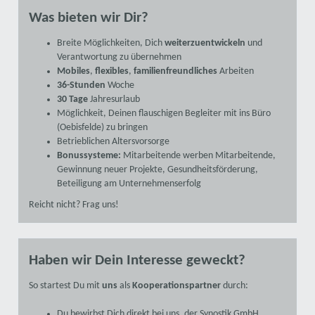
Was bieten wir Dir?
Breite Möglichkeiten, Dich
weiterzuentwickeln
und
Verantwortung zu übernehmen
Mobiles
,
flexibles
,
familienfreundliches
Arbeiten
36-Stunden
Woche
30 Tage
Jahresurlaub
Möglichkeit, Deinen flauschigen Begleiter mit ins Büro
(Oebisfelde) zu bringen
Betrieblichen Altersvorsorge
Bonussysteme:
Mitarbeitende werben Mitarbeitende,
Gewinnung neuer Projekte, Gesundheitsförderung,
Beteiligung am Unternehmenserfolg
Reicht nicht? Frag uns!
Haben wir Dein Interesse geweckt?
So startest Du mit
uns
als
Kooperationspartner
durch:
Du bewirbst Dich direkt bei uns, der Synostik GmbH