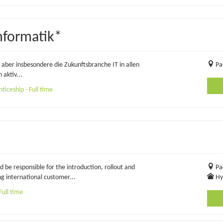
nformatik*
aber insbesondere die Zukunftsbranche IT in allen
Pa
aktiv...
iceship - Full time
be responsible for the introduction, rollout and
Pa
g international customer...
Hy
ull time