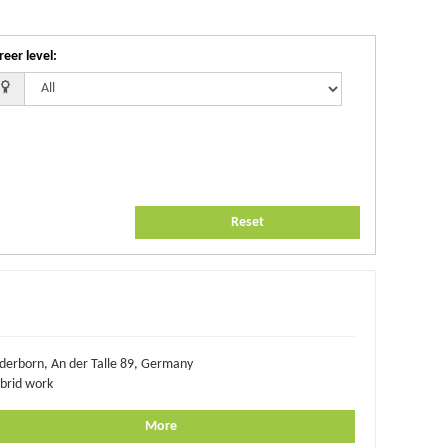
reer level
:
Reset
derborn, An der Talle 89, Germany
brid work
More