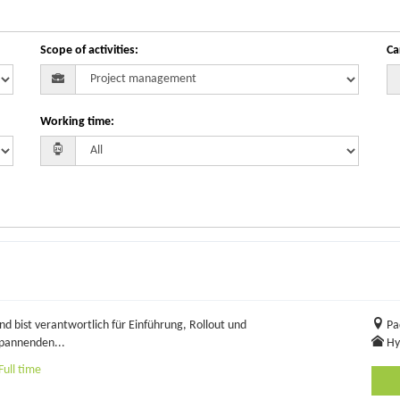
Scope of activities
:
Ca
Working time
:
bist verantwortlich für Einführung, Rollout und
Pa
spannenden...
Hy
ull time