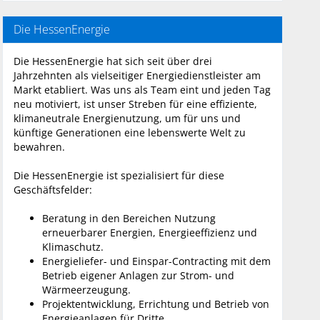
Die HessenEnergie
Die HessenEnergie hat sich seit über drei
Jahrzehnten als vielseitiger Energiedienstleister am
Markt etabliert. Was uns als Team eint und jeden Tag
neu motiviert, ist unser Streben für eine effiziente,
klimaneutrale Energienutzung, um für uns und
künftige Generationen eine lebenswerte Welt zu
bewahren.
Die HessenEnergie ist spezialisiert für diese
Geschäftsfelder:
Beratung in den Bereichen Nutzung
erneuerbarer Energien, Energie­effi­zienz und
Kli­ma­schutz.
Energieliefer- und Einspar-Contracting mit dem
Be­trieb eige­ner An­la­gen zur Strom- und
Wärme­er­zeu­gung.
Projekt­entwicklung, Errichtung und Betrieb von
Energie­an­la­gen für Dritte.