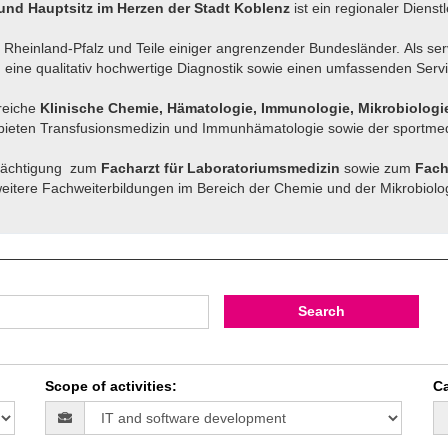
und Hauptsitz im Herzen der Stadt Koblenz
ist ein regionaler Dienst
 Rheinland-Pfalz und Teile einiger angrenzender Bundesländer. Als s
 eine qualitativ hochwertige Diagnostik sowie einen umfassenden Servi
reiche
Klinische Chemie, Hämatologie, Immunologie, Mikrobiologi
ieten Transfusionsmedizin und Immunhämatologie sowie der sportmedi
rmächtigung zum
Facharzt für Laboratoriumsmedizin
sowie zum
Fach
weitere Fachweiterbildungen im Bereich der Chemie und der Mikrobiolo
Search
Scope of activities
:
Ca