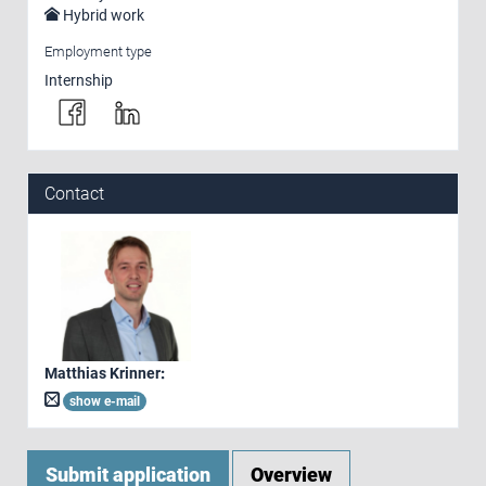
Hybrid work
Employment type
Internship
Contact
Matthias Krinner
:
show e-mail
Submit application
Overview