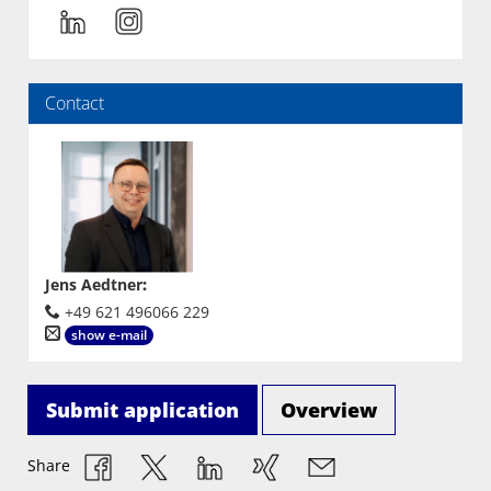
Contact
Jens Aedtner
:
+49 621 496066 229
show e-mail
Submit application
Overview
Share