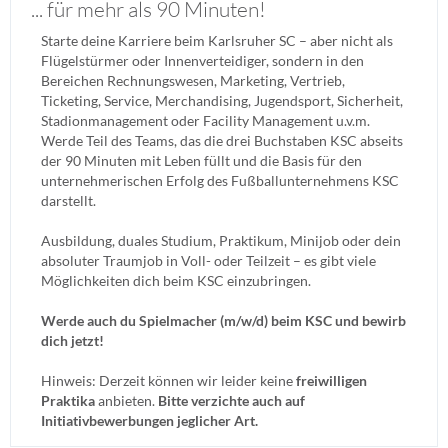
... für mehr als 90 Minuten!
Starte deine Karriere beim Karlsruher SC – aber nicht als
Flügelstürmer oder Innenverteidiger, sondern in den
Bereichen Rechnungswesen, Marketing, Vertrieb,
Ticketing, Service, Merchandising, Jugendsport, Sicherheit,
Stadionmanagement oder Facility Management u.v.m.
Werde Teil des Teams, das die drei Buchstaben KSC abseits
der 90 Minuten mit Leben füllt und die Basis für den
unternehmerischen Erfolg des Fußballunternehmens KSC
darstellt.
Ausbildung, duales Studium, Praktikum, Minijob oder dein
absoluter Traumjob in Voll- oder Teilzeit – es gibt viele
Möglichkeiten dich beim KSC einzubringen.
Werde auch du Spielmacher (m/w/d) beim KSC und bewirb
dich jetzt!
Hinweis: Derzeit können wir leider keine
freiwilligen
Praktika
anbieten.
Bitte verzichte auch auf
Initiativbewerbungen jeglicher Art.