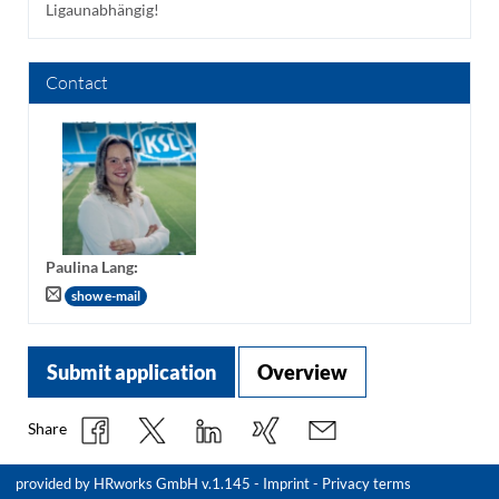
Ligaunabhängig!
Contact
Paulina Lang
:
show e-mail
Submit application
Overview
Share
provided by
HRworks GmbH
v.1.145 -
Imprint
-
Privacy terms