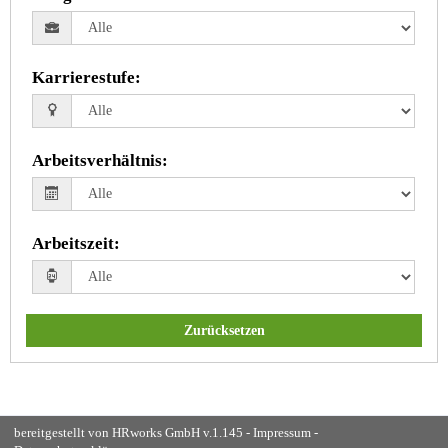
Karrierestufe
:
Arbeitsverhältnis
:
Arbeitszeit
:
Zurücksetzen
bereitgestellt von
HRworks GmbH
v.1.145 -
Impressum
-