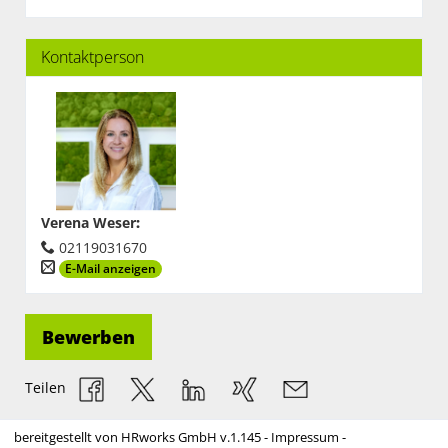
Kontaktperson
Verena Weser
:
02119031670
E-Mail anzeigen
Bewerben
Teilen
bereitgestellt von
HRworks GmbH
v.1.145 -
Impressum
-