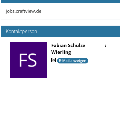
jobs.craftview.de
Kontaktperson
Fabian Schulze
:
Wierling
E-Mail anzeigen