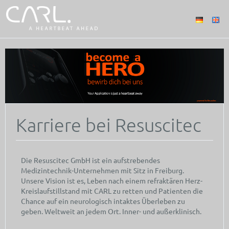
Karriere bei Resuscitec
Die Resuscitec GmbH ist ein aufstrebendes
Medizintechnik-Unternehmen mit Sitz in Freiburg.
Unsere Vision ist es, Leben nach einem refraktären Herz-
Kreislaufstillstand mit CARL zu retten und Patienten die
Chance auf ein neurologisch intaktes Überleben zu
geben. Weltweit an jedem Ort. Inner- und außerklinisch.