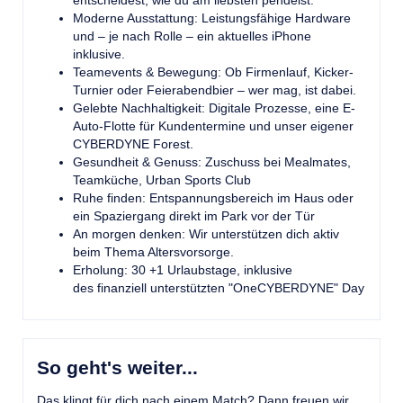
entscheidest, wie du am liebsten pendelst.
Moderne Ausstattung: Leistungsfähige Hardware
und – je nach Rolle – ein aktuelles iPhone
inklusive.
Teamevents & Bewegung: Ob Firmenlauf, Kicker-
Turnier oder Feierabendbier – wer mag, ist dabei.
Gelebte Nachhaltigkeit: Digitale Prozesse, eine E-
Auto-Flotte für Kundentermine und unser eigener
CYBERDYNE Forest.
Gesundheit & Genuss: Zuschuss bei Mealmates,
Teamküche, Urban Sports Club
Ruhe finden: Entspannungsbereich im Haus oder
ein Spaziergang direkt im Park vor der Tür
An morgen denken: Wir unterstützen dich aktiv
beim Thema Altersvorsorge.
Erholung: 30 +1 Urlaubstage, inklusive
des finanziell unterstützten "OneCYBERDYNE" Day
So geht's weiter...
Das klingt für dich nach einem Match? Dann freuen wir