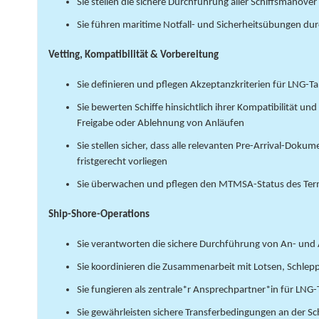
Sie stellen die sichere Durchführung aller Schiffsmanöver
Sie führen maritime Notfall- und Sicherheitsübungen du
Vetting, Kompatibilität & Vorbereitung
Sie definieren und pflegen Akzeptanzkriterien für LNG-T
Sie bewerten Schiffe hinsichtlich ihrer Kompatibilität u
Freigabe oder Ablehnung von Anläufen
Sie stellen sicher, dass alle relevanten Pre-Arrival-Doku
fristgerecht vorliegen
Sie überwachen und pflegen den MTMSA-Status des Ter
Ship-Shore-Operations
Sie verantworten die sichere Durchführung von An- un
Sie koordinieren die Zusammenarbeit mit Lotsen, Schle
Sie fungieren als zentrale*r Ansprechpartner*in für LN
Sie gewährleisten sichere Transferbedingungen an der Sch