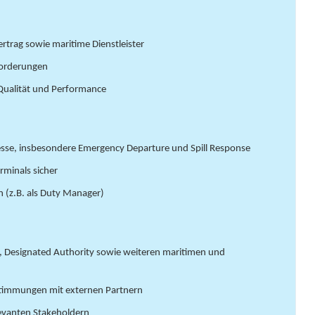
rtrag sowie maritime Dienstleister
nforderungen
 Qualität und Performance
esse, insbesondere Emergency Departure und Spill Response
erminals sicher
 (z.B. als Duty Manager)
en, Designated Authority sowie weiteren maritimen und
bstimmungen mit externen Partnern
levanten Stakeholdern