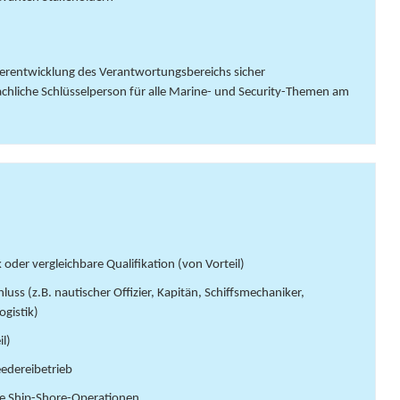
eiterentwicklung des Verantwortungsbereichs sicher
 fachliche Schlüsselperson für alle Marine- und Security-Themen am
 oder vergleichbare Qualifikation (von Vorteil)
uss (z.B. nautischer Offizier, Kapitän, Schiffsmechaniker,
ogistik)
il)
eedereibetrieb
ie Ship-Shore-Operationen