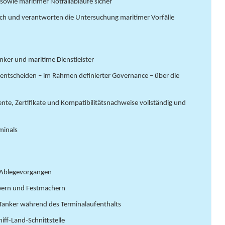
 sowie maritimer Notfallabläufe sicher
rch und verantworten die Untersuchung maritimer Vorfälle
anker und maritime Dienstleister
nd entscheiden – im Rahmen definierter Governance – über die
mente, Zertifikate und Kompatibilitätsnachweise vollständig und
minals
d Ablegevorgängen
ppern und Festmachern
G-Tanker während des Terminalaufenthalts
iff-Land-Schnittstelle