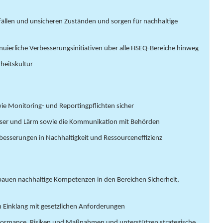
fällen und unsicheren Zuständen und sorgen für nachhaltige
inuierliche Verbesserungsinitiativen über alle HSEQ-Bereiche hinweg
rheitskultur
wie Monitoring- und Reportingpflichten sicher
sser und Lärm sowie die Kommunikation mit Behörden
besserungen in Nachhaltigkeit und Ressourceneffizienz
bauen nachhaltige Kompetenzen in den Bereichen Sicherheit,
m Einklang mit gesetzlichen Anforderungen
erformance, Risiken und Maßnahmen und unterstützen strategische