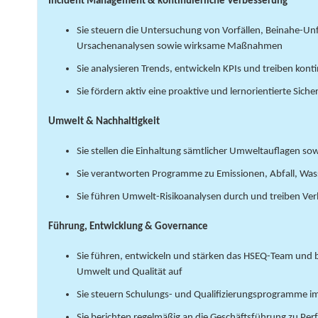
Incident Management & kontinuierliche Verbesserung
Sie steuern die Untersuchung von Vorfällen, Beinahe-Un
Ursachenanalysen sowie wirksame Maßnahmen
Sie analysieren Trends, entwickeln KPIs und treiben kont
Sie fördern aktiv eine proaktive und lernorientierte Siche
Umwelt & Nachhaltigkeit
Sie stellen die Einhaltung sämtlicher Umweltauflagen so
Sie verantworten Programme zu Emissionen, Abfall, Wa
Sie führen Umwelt-Risikoanalysen durch und treiben Ver
Führung, Entwicklung & Governance
Sie führen, entwickeln und stärken das HSEQ-Team und 
Umwelt und Qualität auf
Sie steuern Schulungs- und Qualifizierungsprogramme i
Sie berichten regelmäßig an die Geschäftsführung zu P