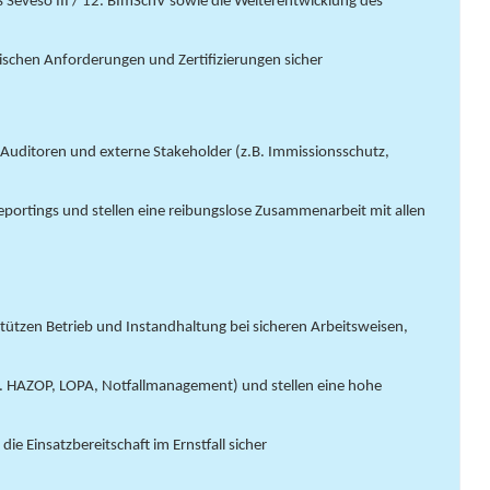
eveso III / 12. BImSchV sowie die Weiterentwicklung des
orischen Anforderungen und Zertifizierungen sicher
 Auditoren und externe Stakeholder (z.B. Immissionsschutz,
portings und stellen eine reibungslose Zusammenarbeit mit allen
stützen Betrieb und Instandhaltung bei sicheren Arbeitsweisen,
B. HAZOP, LOPA, Notfallmanagement) und stellen eine hohe
 die Einsatzbereitschaft im Ernstfall sicher