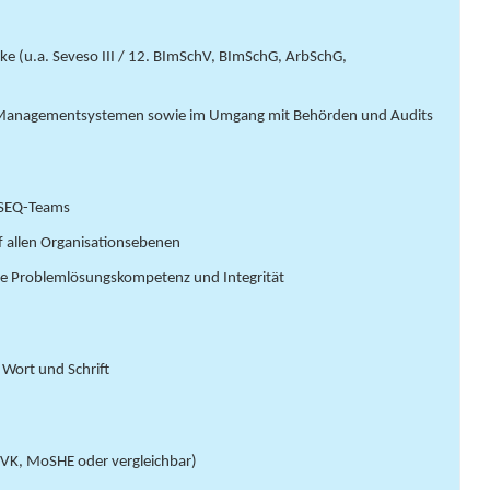
ke (u.a. Seveso III / 12. BImSchV, BImSchG, ArbSchG,
n Managementsystemen sowie im Umgang mit Behörden und Audits
 HSEQ-Teams
f allen Organisationsebenen
gte Problemlösungskompetenz und Integrität
 Wort und Schrift
. HVK, MoSHE oder vergleichbar)