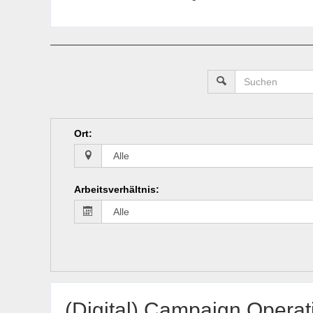
Ort
:
Arbeitsverhältnis
:
(Digital) Campaign Operati