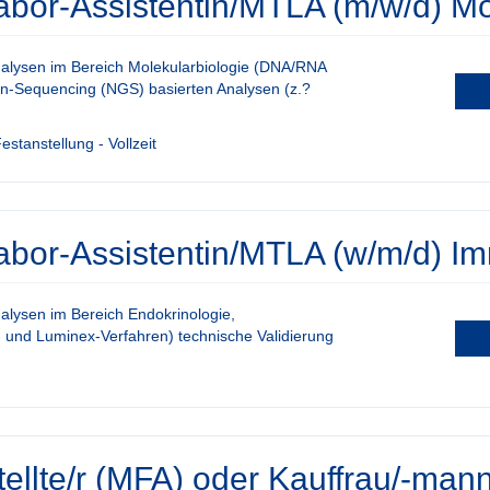
bor-Assistentin/MTLA (m/w/d) Mo
nalysen im Bereich Molekularbiologie (DNA/RNA
on-Sequencing (NGS) basierten Analysen (z.?
stanstellung - Vollzeit
abor-Assistentin/MTLA (w/m/d) I
alysen im Bereich Endokrinologie,
A- und Luminex-Verfahren) technische Validierung
tellte/r (MFA) oder Kauffrau/-ma