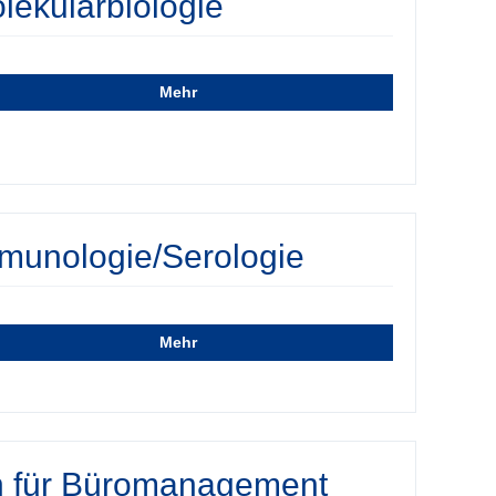
lekularbiologie
Mehr
mmunologie/Serologie
Mehr
nn für Büromanagement