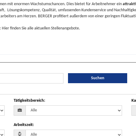
hmen mit enormen Wachstumschancen. Dies bietet für Arbeitnehmer ein
attrakt
aft
,
Lösungskompetenz
,
Qualität
, umfassenden
Kundenservice
und Nachhaltigke
tarbeiters am Herzen. BERGER profitiert außerdem von einer geringen Fluktuat
: Hier finden Sie alle aktuellen Stellenangebote.
Suchen
Tätigkeitsbereich
:
Ka
Arbeitszeit
: