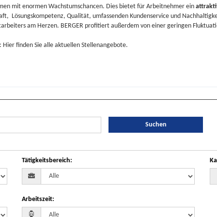
hmen mit enormen Wachstumschancen. Dies bietet für Arbeitnehmer ein
attrakt
aft
,
Lösungskompetenz
,
Qualität
, umfassenden
Kundenservice
und Nachhaltigke
tarbeiters am Herzen. BERGER profitiert außerdem von einer geringen Fluktuat
: Hier finden Sie alle aktuellen Stellenangebote.
Suchen
Tätigkeitsbereich
:
Ka
Arbeitszeit
: