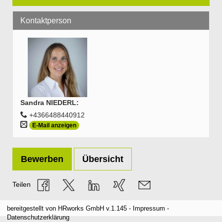
Kontaktperson
Sandra NIEDERL
:
+4366488440912
E-Mail anzeigen
Bewerben
Übersicht
Teilen
bereitgestellt von
HRworks GmbH
v.1.145 -
Impressum
-
Datenschutzerklärung