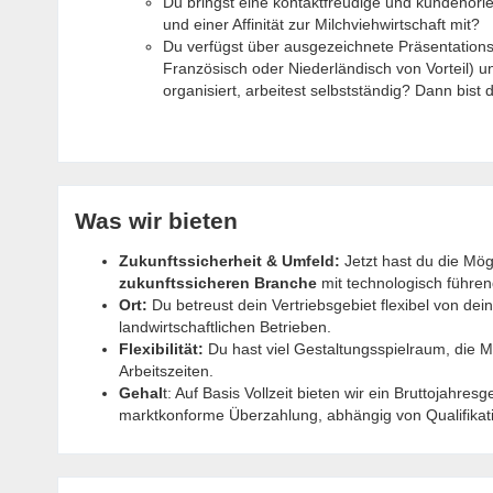
Du bringst eine kontaktfreudige und kundenorie
und einer Affinität zur Milchviehwirtschaft mit?
Du verfügst über ausgezeichnete Präsentations
Französisch oder Niederländisch von Vorteil) u
organisiert, arbeitest selbstständig? Dann bist 
Was wir bieten
Zukunftssicherheit & Umfeld:
Jetzt hast du die Mög
zukunftssicheren Branche
mit technologisch führe
Ort:
Du betreust dein Vertriebsgebiet flexibel von d
landwirtschaftlichen Betrieben.
Flexibilität:
Du hast viel Gestaltungsspielraum, die M
Arbeitszeiten.
Gehal
t: Auf Basis Vollzeit bieten wir ein Bruttojahr
marktkonforme Überzahlung, abhängig von Qualifikat