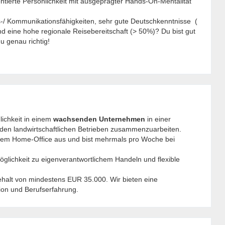
ntierte Persönlichkeit mit ausgeprägter Hands-On-Mentalität
-/ Kommunikationsfähigkeiten, sehr gute Deutschkenntnisse (
nd eine hohe regionale Reisebereitschaft (> 50%)? Du bist gut
du genau richtig!
lichkeit in einem
wachsenden Unternehmen
in einer
nden landwirtschaftlichen Betrieben zusammenzuarbeiten.
einem Home-Office aus und bist mehrmals pro Woche bei
öglichkeit zu eigenverantwortlichem Handeln und flexible
esgehalt von mindestens EUR 35.000. Wir bieten eine
ion und Berufserfahrung.