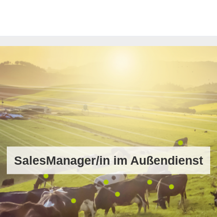
SalesManager/in im Außendienst