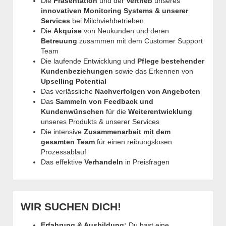
Die
Präsentation
und der
Vertrieb
unseres
innovativen Monitoring Systems & unserer
Services
bei Milchviehbetrieben
Die
Akquise
von Neukunden und deren
Betreuung
zusammen mit dem Customer Support
Team
Die laufende Entwicklung und
Pflege bestehender
Kundenbeziehungen
sowie das Erkennen von
Upselling Potential
Das verlässliche
Nachverfolgen von Angeboten
Das
Sammeln von Feedback und
Kundenwünschen
für die
Weiterentwicklung
unseres Produkts & unserer Services
Die intensive
Zusammenarbeit mit dem
gesamten Team
für einen reibungslosen
Prozessablauf
Das effektive
Verhandeln
in Preisfragen
WIR SUCHEN DICH!
Erfahrung & Ausbildung:
Du hast eine