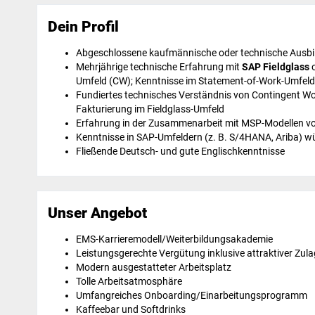
Dein Profil
Abgeschlossene kaufmännische oder technische Ausbi
Mehrjährige technische Erfahrung mit
SAP Fieldglass
o
Umfeld (CW); Kenntnisse im Statement-of-Work-Umfeld 
Fundiertes technisches Verständnis von Contingent W
Fakturierung im Fieldglass-Umfeld
Erfahrung in der Zusammenarbeit mit MSP-Modellen vo
Kenntnisse in SAP-Umfeldern (z. B. S/4HANA, Ariba) 
Fließende Deutsch- und gute Englischkenntnisse
Unser Angebot
EMS-Karrieremodell/Weiterbildungsakademie
Leistungsgerechte Vergütung inklusive attraktiver Zul
Modern ausgestatteter Arbeitsplatz
Tolle Arbeitsatmosphäre
Umfangreiches Onboarding/Einarbeitungsprogramm
Kaffeebar und Softdrinks