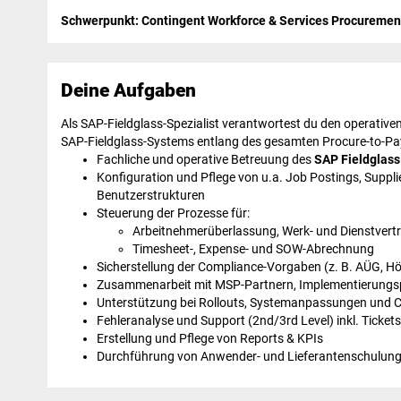
Schwerpunkt: Contingent Workforce & Services Procuremen
Deine Aufgaben
Als SAP-Fieldglass-Spezialist verantwortest du den operativen
SAP-Fieldglass-Systems entlang des gesamten Procure-to-Pay-
Fachliche und operative Betreuung des
SAP Fieldglas
Konfiguration und Pflege von u.a. Job Postings, Suppli
Benutzerstrukturen
Steuerung der Prozesse für:
Arbeitnehmerüberlassung, Werk- und Dienstvert
Timesheet-, Expense- und SOW-Abrechnung
Sicherstellung der Compliance-Vorgaben (z. B. AÜG, Hö
Zusammenarbeit mit MSP-Partnern, Implementierungs
Unterstützung bei Rollouts, Systemanpassungen und 
Fehleranalyse und Support (2nd/3rd Level) inkl. Ticket
Erstellung und Pflege von Reports & KPIs
Durchführung von Anwender- und Lieferantenschulun