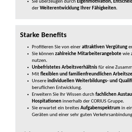
Sie überzeugen durch
Eigenmotivation, Entschei
der
Weiterentwicklung Ihrer Fähigkeiten
.
Starke Benefits
Profitieren Sie von einer
attraktiven Vergütung
e
Sie können
zahlreiche Mitarbeiterangebote
wie z
nutzen.
Unbefristetes Arbeitsverhältnis
für eine Zusamm
Mit
flexiblen und familienfreundlichen Arbeitsz
Unsere
individuellen Weiterbildungs- und Quali
beruflichen Entwicklung.
Erweitern Sie Ihr Wissen durch
fachlichen Austa
Hospitationen
innerhalb der CORIUS Gruppe.
Sie erwartet ein breites
Aufgabenspektrum
in ei
Geräten und einer sehr guten Verkehrsanbindun