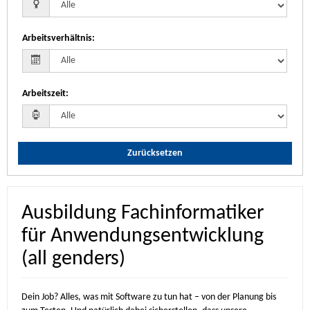
Arbeitsverhältnis
:
Arbeitszeit
:
Zurücksetzen
Ausbildung Fachinformatiker
für Anwendungsentwicklung
(all genders)
Dein Job? Alles, was mit Software zu tun hat – von der Planung bis