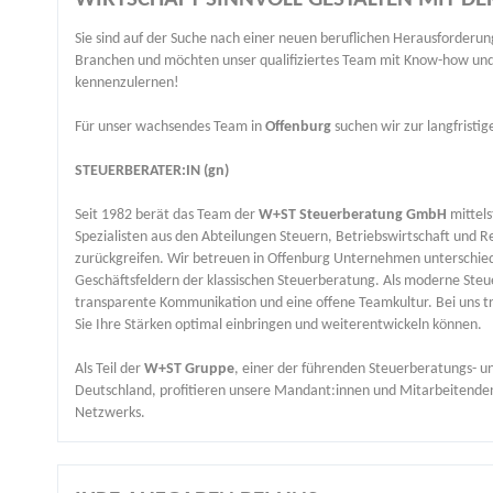
Sie sind auf der Suche nach einer neuen beruflichen Herausforderu
Branchen und möchten unser qualifiziertes Team mit Know-how und P
kennenzulernen!
Für unser wachsendes Team
in
Offenburg
suchen wir zur langfristig
STEUERBERATER:IN (gn)
Seit 1982 berät das Team der
W+ST Steuerberatung GmbH
mittel
Spezialisten aus den Abteilungen Steuern, Betriebswirtschaft und R
zurückgreifen. Wir betreuen in Offenburg Unternehmen unterschied
Geschäftsfeldern der klassischen Steuerberatung. Als moderne Steuer
transparente Kommunikation und eine offene Teamkultur. Bei uns tr
Sie Ihre Stärken optimal einbringen und weiterentwickeln können.
Als Teil der
W+ST Gruppe
, einer der führenden Steuerberatungs- un
Deutschland, profitieren unsere Mandant:innen und Mitarbeitenden 
Netzwerks.