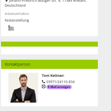
Johann-Friedrich-Böttger-Str. 4, 17389 Anklam,
Deutschland
Arbeitsverhältnis
Festanstellung
Kontaktperson
Toni Kettner
:
03971/24110-834
E-Mail anzeigen