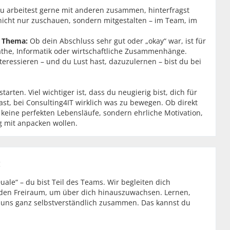
u arbeitest gerne mit anderen zusammen, hinterfragst
nicht nur zuschauen, sondern mitgestalten – im Team, im
m Thema:
Ob dein Abschluss sehr gut oder „okay“ war, ist für
athe, Informatik oder wirtschaftliche Zusammenhänge.
eressieren – und du Lust hast, dazuzulernen – bist du bei
rten. Viel wichtiger ist, dass du neugierig bist, dich für
ast, bei Consulting4IT wirklich was zu bewegen. Ob direkt
eine perfekten Lebensläufe, sondern ehrliche Motivation,
g mit anpacken wollen.
:
uale“ – du bist Teil des Teams. Wir begleiten dich
 den Freiraum, um über dich hinauszuwachsen. Lernen,
 uns ganz selbstverständlich zusammen. Das kannst du