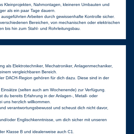
 aus Kleinprojekten, Nahmontagen, kleineren Umbauten und
ger als ein paar Tage dauern.
er ausgeführten Arbeiten durch gewissenhafte Kontrolle sicher.
 verschiedenen Bereichen, von mechanischen oder elektrischen
en bis hin zum Stahl- und Rohrleitungsbau.
ng als Elektrotechniker, Mechatroniker, Anlagenmechaniker,
 einem vergleichbaren Bereich.
der DACH-Region gehören für dich dazu. Diese sind in der
ige Einsätze (selten auch am Wochenende) zur Verfügung.
t du bereits Erfahrung in der Anlagen-, Metall- oder
i uns herzlich willkommen.
 und verantwortungsbewusst und scheust dich nicht davor,
und/oder Englischkenntnisse, um dich sicher mit unseren
 der Klasse B und idealerweise auch C1.