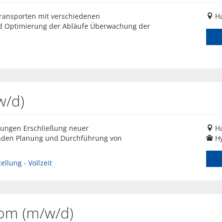
ransporten mit verschiedenen
H
nd Optimierung der Abläufe Überwachung der
w/d)
hungen Erschließung neuer
H
nden Planung und Durchführung von
Hy
llung - Vollzeit
om (m/w/d)