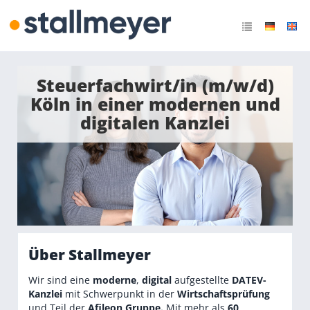
Steuerfachwirt/in (m/w/d)
Köln in einer modernen und
digitalen Kanzlei
Über Stallmeyer
Wir sind eine
moderne
,
digital
aufgestellte
DATEV-
Kanzlei
mit Schwerpunkt in der
Wirtschaftsprüfung
und Teil der
Afileon Gruppe.
Mit mehr als
60