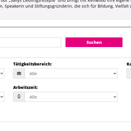
ive-Tour „Sallys Lieblingsrezepte“ und bringt mit Kenwood ihre eig
, Speakerin und Stiftungsgründerin, die sich für Bildung, Vielfalt
Suchen
Tätigkeitsbereich
:
K
Arbeitszeit
: