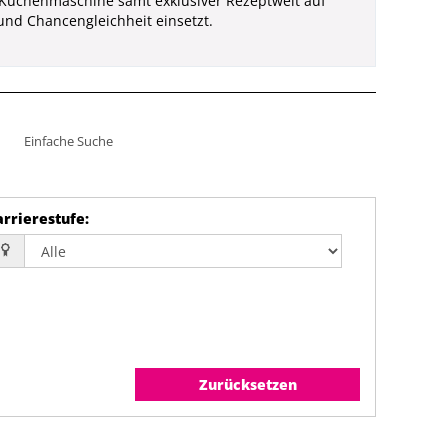
ene Küchenmaschine samt exklusiver Rezeptwelt auf
 und Chancengleichheit einsetzt.
Einfache Suche
arrierestufe
:
Zurücksetzen