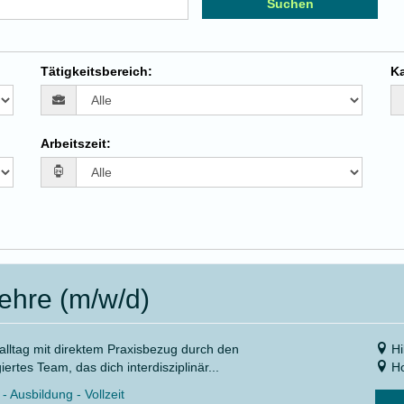
Suchen
Tätigkeitsbereich
:
Ka
Arbeitszeit
:
ehre (m/w/d)
ltag mit direktem Praxisbezug durch den
Hi
tes Team, das dich interdisziplinär...
Ho
 Ausbildung - Vollzeit