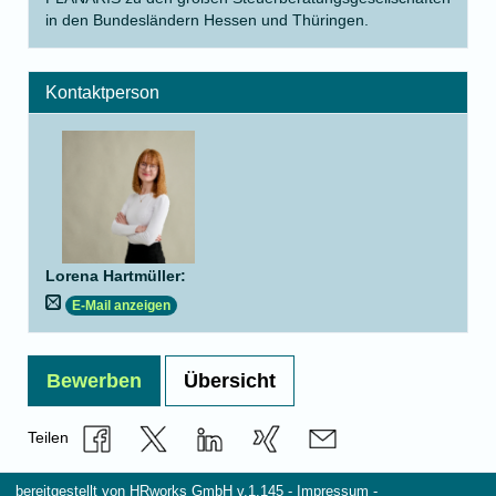
in den Bundesländern Hessen und Thüringen.
Kontaktperson
Lorena Hartmüller
:
E-Mail anzeigen
Bewerben
Übersicht
Teilen
bereitgestellt von
HRworks GmbH
v.1.145 -
Impressum
-