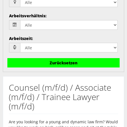
Arbeitsverhältnis
:
Arbeitszeit
:
Zurücksetzen
Counsel (m/f/d) / Associate
(m/f/d) / Trainee Lawyer
(m/f/d)
Are you looking for a young and dynamic law firm? Would