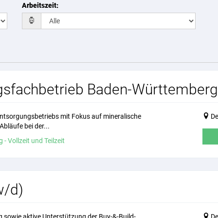
Arbeitszeit
:
ungsfachbetrieb Baden-Württember
ntsorgungsbetriebs mit Fokus auf mineralische
De
bläufe bei der...
- Vollzeit und Teilzeit
w/d)
 sowie aktive Unterstützung der Buy-&-Build-
De