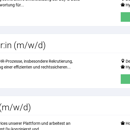
wortung für...
Hy
:in (m/w/d)
HR-Prozesse, insbesondere Rekrutierung,
De
einer effizienten und rechtssicheren...
Hy
 (m/w/d)
ices unserer Plattform und arbeitest an
Ho
t Du konzipierst und...