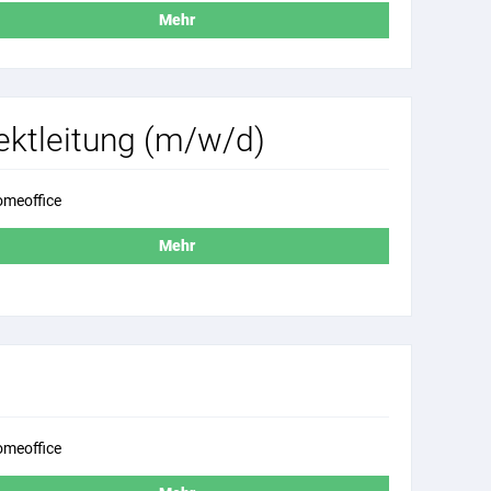
Mehr
jektleitung (m/w/d)
meoffice
Mehr
meoffice