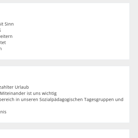
it Sinn
ß
eitern
tet
n
zahlter Urlaub
Miteinander ist uns wichtig
fsbereich in unseren Sozialpädagogischen Tagesgruppen und
nis