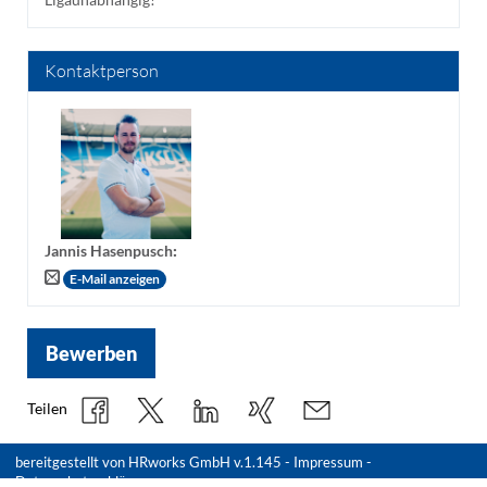
Kontaktperson
Jannis Hasenpusch
:
E-Mail anzeigen
Bewerben
Teilen
bereitgestellt von
HRworks GmbH
v.1.145 -
Impressum
-
Datenschutzerklärung