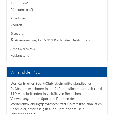
Karrierestufe
Führungskraft
Arbeitszeit
Vollzeit
Standort
Adenauerring 17, 76131 Karlsruhe, Deutschland
Arbeitsverhältnis
Festanstellung
Wir sind der KSC!
Der
Karlsruher Sport-Club
ist ein mittelständisches
Fußballunternehmen in der 2. Bundesliga mit derzeit rund
110 Mitarbeitenden in vielfältigen Bereichen der
Verwaltung und im Sport. Im Rahmen des
Weiterentwicklungsprozesses
Start-up mit Tradition
ist es
unser Ziel, erstklassig in allen Bereichen zu sein -
Ligaunabhängig!