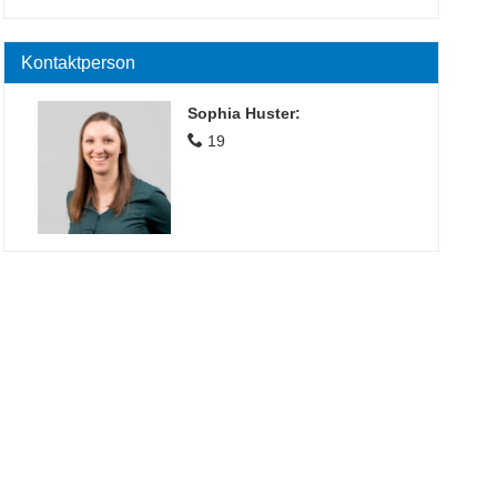
Kontaktperson
Sophia Huster
:
19