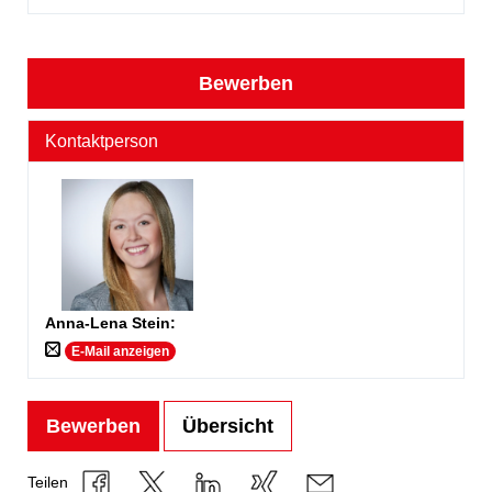
Bewerben
Kontaktperson
Anna-Lena Stein
:
E-Mail anzeigen
Bewerben
Übersicht
Teilen