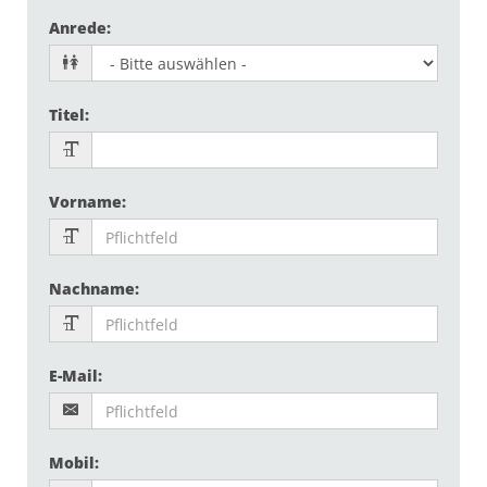
Anrede
:
Titel
:
Vorname
:
Nachname
:
E-Mail
:
Mobil
: