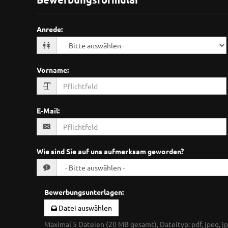
Anrede
:
Vorname
:
E-Mail
:
Wie sind Sie auf uns aufmerksam geworden?
Bewerbungsunterlagen
:
Datei auswählen
Maximal 5 Dateien (20 MB gesamt), Dateityp: pdf, jpeg, jp