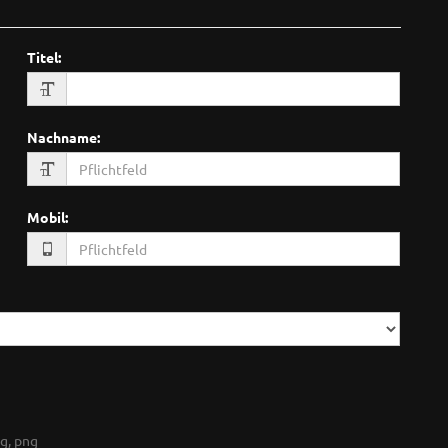
Titel
:
Nachname
:
Mobil
:
g, png