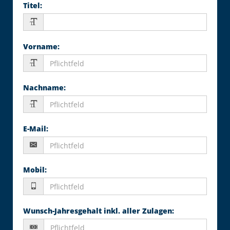
Titel
:
Vorname
:
Nachname
:
E-Mail
:
Mobil
:
Wunsch-Jahresgehalt inkl. aller Zulagen
: