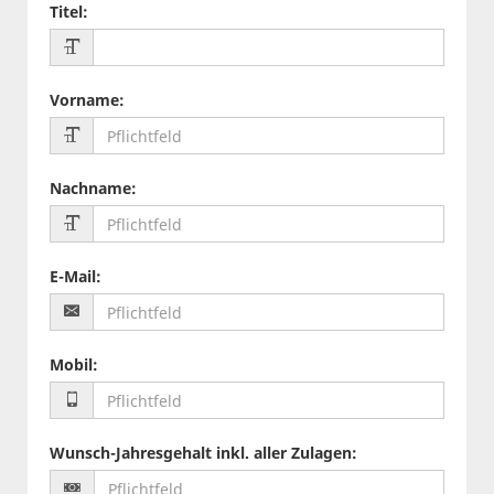
Titel
:
Vorname
:
Nachname
:
E-Mail
:
Mobil
:
Wunsch-Jahresgehalt inkl. aller Zulagen
: